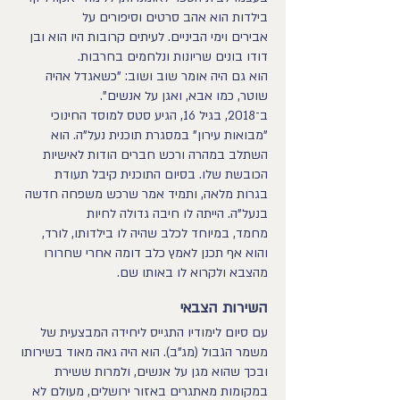
בילדות הוא אהב סרטים וסיפורים על
אבירים וימי הביניים. לעיתים קרובות היו הוא ובן
דודו בונים שריונות ונלחמים בחרבות.
הוא גם היה אומר שוב ושוב: "כשאגדל אהיה
שוטר, כמו אבא, ואגן על אנשים".
ב־2018, בגיל 16, הגיע סטס למוסד החינוכי
"מבואות עירון" במסגרת תוכנית נעל"ה. הוא
השתלב במהרה ורכש חברים הודות לאישיות
הכובשת שלו. בסיום התוכנית קיבל תעודת
בגרות מלאה, ותמיד אמר שרכש משפחה חדשה
בנעל"ה. הייתה לו חיבה גדולה לחיות
מחמד, במיוחד לכלב שהיה לו בילדותו, לורד,
והוא אף תכנן לאמץ כלב דומה אחרי שחרורו
מהצבא ולקרוא לו באותו שם.
השירות הצבאי
עם סיום לימודיו התגייס ליחידה המבצעית של
משמר הגבול (מג"ב). הוא היה גאה מאוד בשירותו
ובכך שהוא מגן על אנשים, ולמרות ששירת
במקומות מאתגרים באזור ירושלים, מעולם לא