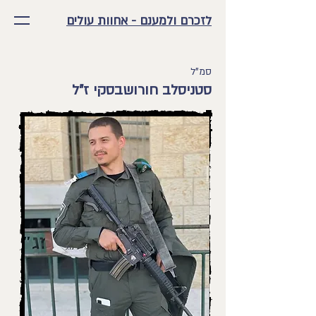
לזכרם ולמענם - אחוות עולים
סמ"ל
סטניסלב חורושבסקי ז"ל