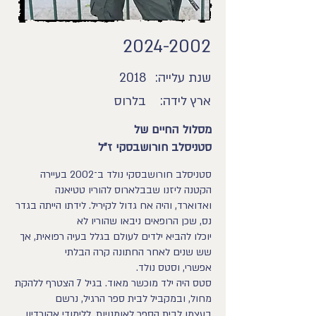
2024-2002
שנת עלייה:
2018
ארץ לידה:
בלרוס
מסלול החיים של
סטניסלב חורושבסקי ז"ל
סטניסלב חורושבסקי נולד ב־2002 בעיירה
הקטנה ליזנו שבבלארוס להוריו טטיאנה
ואדוארד, והיה אח גדול לקיריל. לידתו הייתה בגדר
נס, שכן הרופאים ניבאו שהוריו לא
יוכלו להביא ילדים לעולם בגלל בעיה רפואית, אך
שש שנים לאחר החתונה קרה הבלתי
אפשרי, וסטס נולד.
סטס היה ילד מוכשר מאוד. בגיל 7 הצטרף ללהקת
מחול, ובמקביל לבית ספר הרגיל, נרשם
בעצמו לבית הספר לאומנויות, ללימודי אקורדיון.