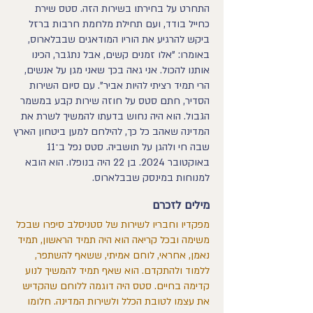
התחרט על בחירתו בשירות הזה. סטס שירת
כחייל בודד, ועם תחילת מלחמת חרבות ברזל
ביקש להרגיע את הוריו המודאגים שבבלארוס,
באומרו: "אלו זמנים קשים, אבל נתגבר, הכינו
אותנו להכול. אני גאה בכך שאני מגן על אנשים,
הרי תמיד רציתי להיות אביר". עם סיום השירות
הסדיר, חתם סטס על חוזה שירות קבע במשמר
הגבול. הוא היה נחוש בדעתו להמשיך לשרת את
המדינה שאהב כל כך, להילחם למען ביטחון הארץ
שבה חי ולהגן על תושביה. סטס נפל ב־11
באוקטובר 2024. בן 22 היה בנופלו. הוא הובא
למנוחות במינסק שבבלארוס.
מילים לזכרם
מפקדיו וחבריו לשירות של סטניסלב סיפרו שבכל
משימה ובכל קריאה הוא היה תמיד הראשון, תמיד
נאמן, אחראי, לוחם אמיתי, ששאף להשתפר,
ללמוד ולהתקדם. הוא שאף תמיד להמשיך לנוע
קדימה בחיים. סטס היה דוגמה ללוחם שהקדיש
את עצמו לטובת הכלל ולשירות המדינה. חלומו